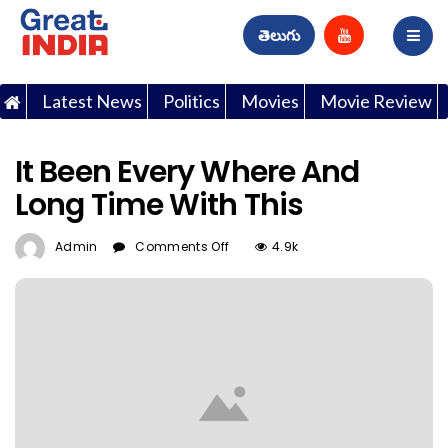
తెలుగు
Latest News
Politics
Movies
Movie Review
It Been Every Where And
Long Time With This
On
Admin
Comments Off
4.9k
It
Been
Every
Where
And
Long
Time
With
This